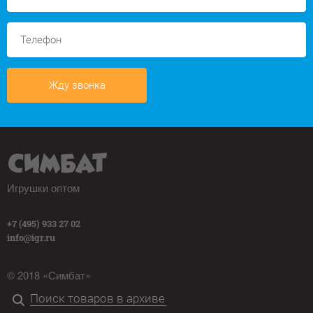
Жду звонка
Игрушки оптом
+7 (495) 933 27 02
info@igr.ru
© 2018 «Симбат»