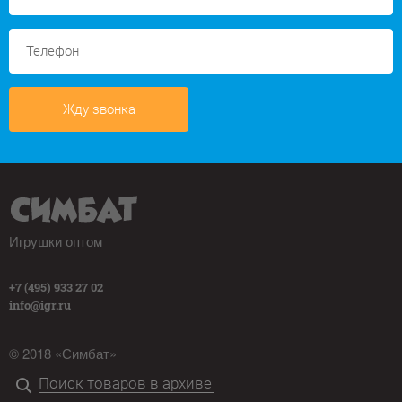
Жду звонка
Игрушки оптом
+7 (495) 933 27 02
info@igr.ru
© 2018 «Симбат»