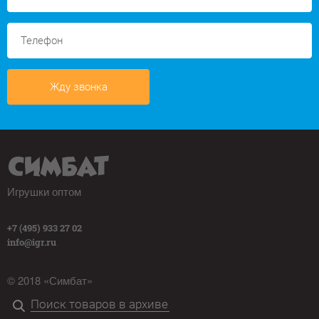
Жду звонка
Игрушки оптом
+7 (495) 933 27 02
info@igr.ru
© 2018 «Симбат»