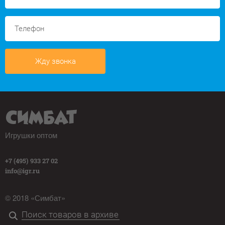
Жду звонка
Игрушки оптом
+7 (495) 933 27 02
info@igr.ru
© 2018 «Симбат»