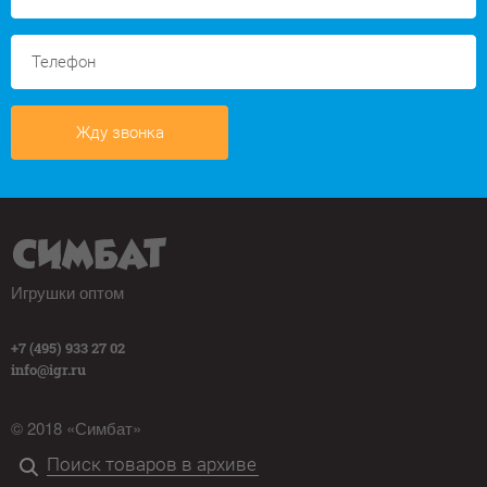
Жду звонка
Игрушки оптом
+7 (495) 933 27 02
info@igr.ru
© 2018 «Симбат»