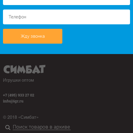
Жду звонка
Игрушки оптом
+7 (495) 933 27 02
info@igr.ru
© 2018 «Симбат»