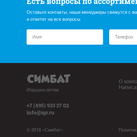
Есть вопросы по ассортиме
Оставьте контакты, наши менеджеры свяжутся с в
и ответят на все вопросы
О комп
Написа
Игрушки оптом
+7 (495) 933 27 02
info@igr.ru
© 2018 «Симбат»
Политик