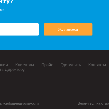
нту?
ами
Жду звонка
ании
Клиентам
Прайс
Где купить
Контакты
ть Директору
а конфиденциальности
Вернуться на стар