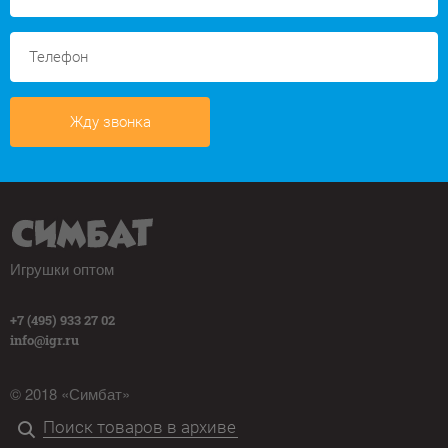
Жду звонка
Игрушки оптом
+7 (495) 933 27 02
info@igr.ru
© 2018 «Симбат»