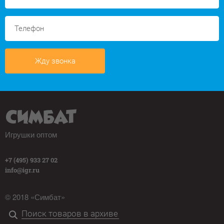
Жду звонка
Игрушки оптом
+7 (495) 933 27 02
info@igr.ru
© 2018 «Симбат»