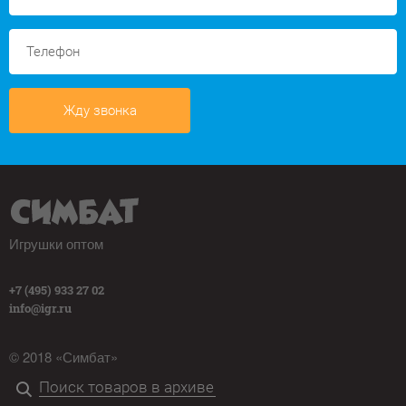
Жду звонка
Игрушки оптом
+7 (495) 933 27 02
info@igr.ru
© 2018 «Симбат»