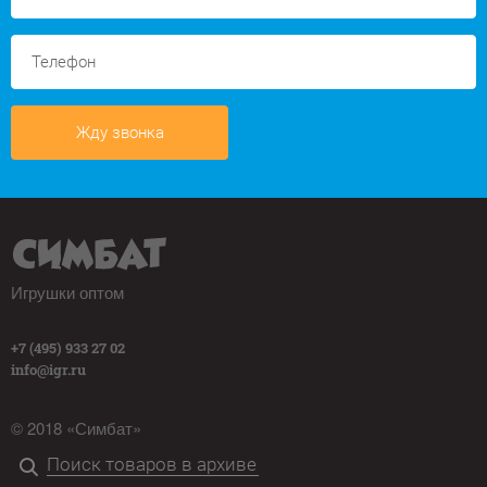
Жду звонка
Игрушки оптом
+7 (495) 933 27 02
info@igr.ru
© 2018 «Симбат»