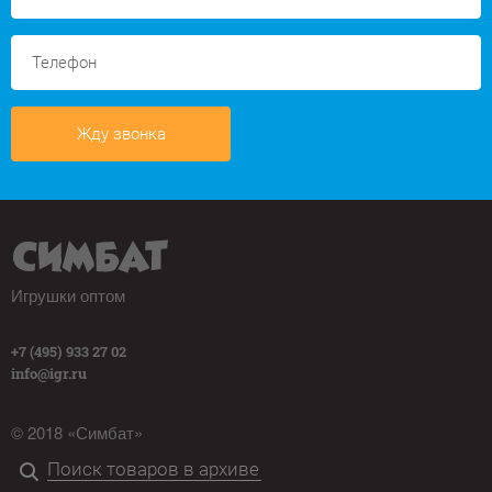
Жду звонка
Игрушки оптом
+7 (495) 933 27 02
info@igr.ru
© 2018 «Симбат»