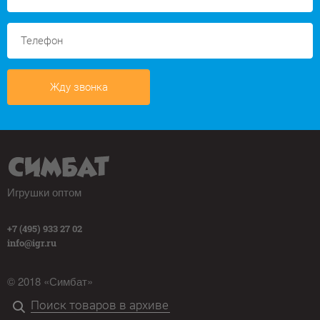
Жду звонка
Игрушки оптом
+7 (495) 933 27 02
info@igr.ru
© 2018 «Симбат»