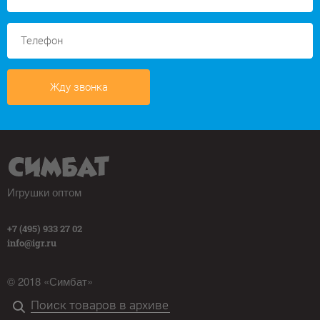
Жду звонка
Игрушки оптом
+7 (495) 933 27 02
info@igr.ru
© 2018 «Симбат»