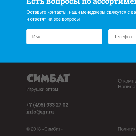
Есть вопросы по ассортиме
Оставьте контакты, наши менеджеры свяжутся с в
и ответят на все вопросы
О комп
Написа
Игрушки оптом
+7 (495) 933 27 02
info@igr.ru
© 2018 «Симбат»
Политик