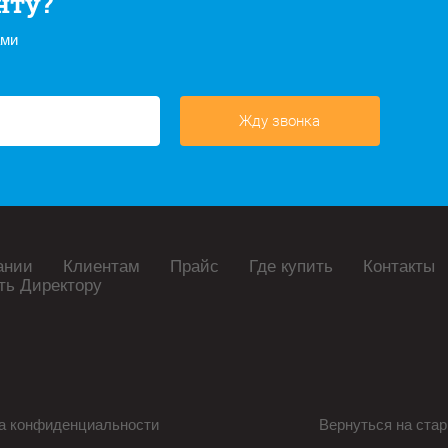
нту?
ами
Жду звонка
ании
Клиентам
Прайс
Где купить
Контакты
ть Директору
а конфиденциальности
Вернуться на стар