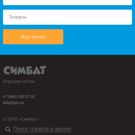
Жду звонка
Игрушки оптом
+7 (495) 933 27 02
info@igr.ru
© 2018 «Симбат»