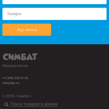
Жду звонка
Игрушки оптом
+7 (495) 933 27 02
info@igr.ru
© 2018 «Симбат»