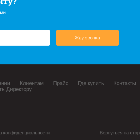
нту?
ами
Жду звонка
ании
Клиентам
Прайс
Где купить
Контакты
ть Директору
а конфиденциальности
Вернуться на стар