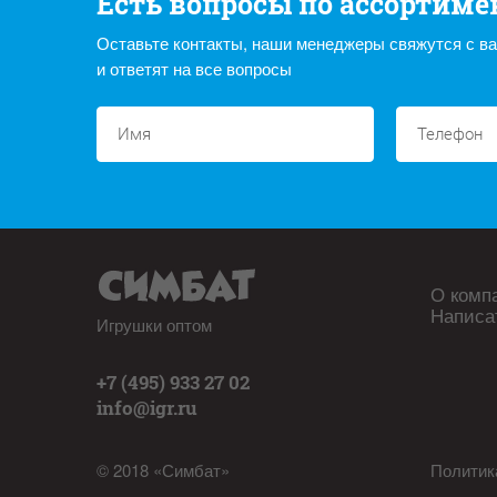
Есть вопросы по ассортиме
Оставьте контакты, наши менеджеры свяжутся с в
и ответят на все вопросы
О комп
Написа
Игрушки оптом
+7 (495) 933 27 02
info@igr.ru
© 2018 «Симбат»
Политик