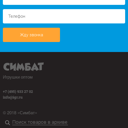
Жду звонка
Игрушки оптом
+7 (495) 933 27 02
info@igr.ru
© 2018 «Симбат»