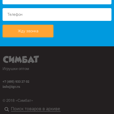
Жду звонка
Игрушки оптом
+7 (495) 933 27 02
info@igr.ru
© 2018 «Симбат»