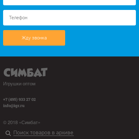
Жду звонка
Игрушки оптом
+7 (495) 933 27 02
info@igr.ru
© 2018 «Симбат»