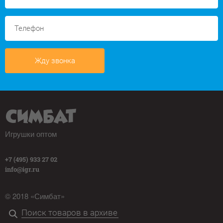
Жду звонка
Игрушки оптом
+7 (495) 933 27 02
info@igr.ru
© 2018 «Симбат»