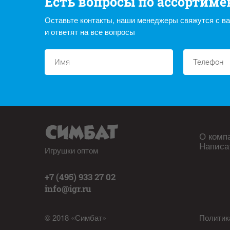
Есть вопросы по ассортиме
Оставьте контакты, наши менеджеры свяжутся с в
и ответят на все вопросы
О комп
Написа
Игрушки оптом
+7 (495) 933 27 02
info@igr.ru
© 2018 «Симбат»
Политик