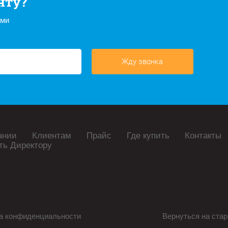
нту?
ами
Жду звонка
ании
Клиентам
Прайс
Где купить
Контакты
ть Директору
а конфиденциальности
Вернуться на стар