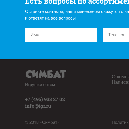
Есть вопросы по ассортиме
Оставьте контакты, наши менеджеры свяжутся с в
и ответят на все вопросы
О комп
Написа
Игрушки оптом
+7 (495) 933 27 02
info@igr.ru
© 2018 «Симбат»
Политик