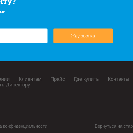
нту?
ами
Жду звонка
ании
Клиентам
Прайс
Где купить
Контакты
ть Директору
а конфиденциальности
Вернуться на стар