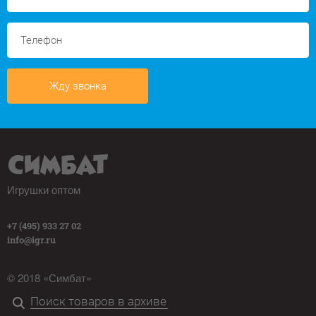
Жду звонка
Игрушки оптом
+7 (495) 933 27 02
info@igr.ru
© 2018 «Симбат»