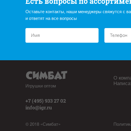
Есть вопросы по ассортиме
Оставьте контакты, наши менеджеры свяжутся с в
и ответят на все вопросы
О комп
Написа
Игрушки оптом
+7 (495) 933 27 02
info@igr.ru
© 2018 «Симбат»
Политик