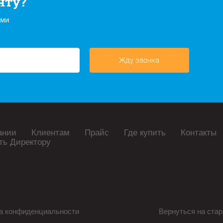
нту?
ами
Жду звонка
ании
Клиентам
Прайс
Где купить
Контакты
ть Директору
а конфиденциальности
Вернуться на стар