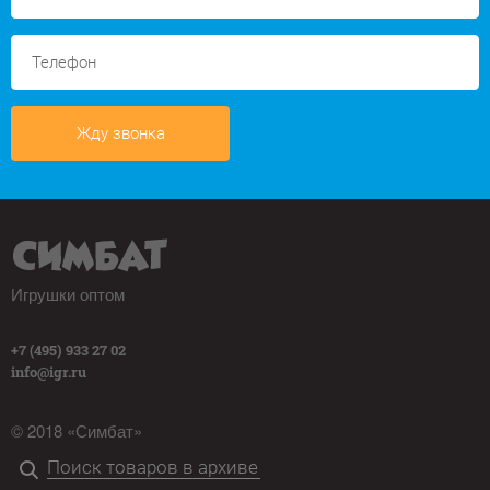
Жду звонка
Игрушки оптом
+7 (495) 933 27 02
info@igr.ru
© 2018 «Симбат»