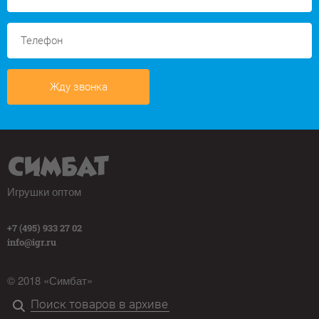
Жду звонка
Игрушки оптом
+7 (495) 933 27 02
info@igr.ru
© 2018 «Симбат»