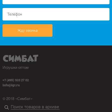
Жду звонка
Игрушки оптом
+7 (495) 933 27 02
info@igr.ru
© 2018 «Симбат»