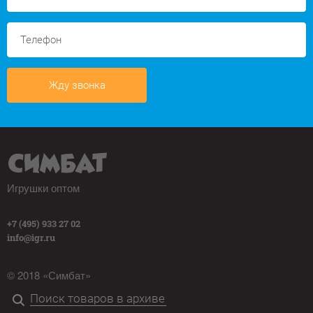
Жду звонка
Игрушки оптом
+7 (495) 933 27 02
info@igr.ru
© 2018 «Симбат»