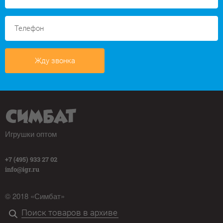
Жду звонка
Игрушки оптом
+7 (495) 933 27 02
info@igr.ru
© 2018 «Симбат»