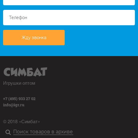
Жду звонка
Игрушки оптом
+7 (495) 933 27 02
info@igr.ru
© 2018 «Симбат»