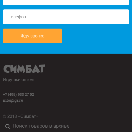
Жду звонка
Игрушки оптом
+7 (495) 933 27 02
info@igr.ru
© 2018 «Симбат»