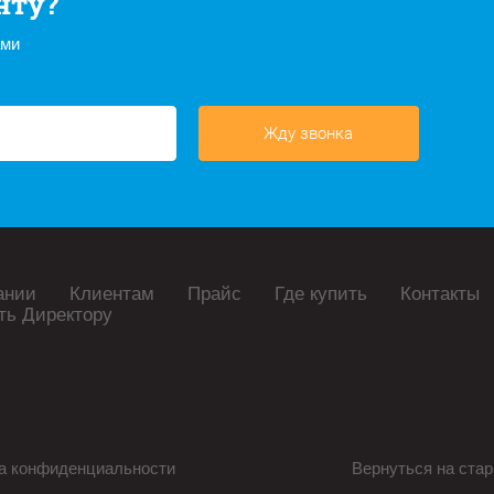
нту?
ами
Жду звонка
ании
Клиентам
Прайс
Где купить
Контакты
ть Директору
а конфиденциальности
Вернуться на стар