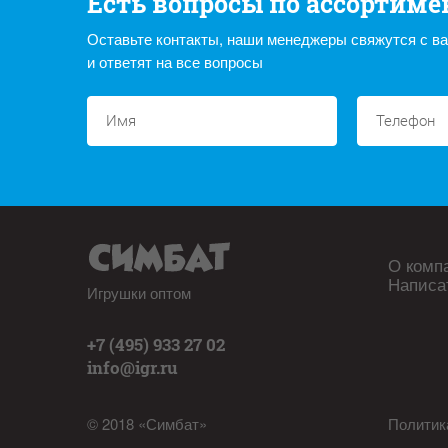
Есть вопросы по ассортиме
Оставьте контакты, наши менеджеры свяжутся с в
и ответят на все вопросы
О комп
Написа
Игрушки оптом
+7 (495) 933 27 02
info@igr.ru
© 2018 «Симбат»
Политик