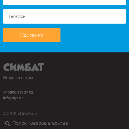
Жду звонка
Игрушки оптом
+7 (495) 933 27 02
info@igr.ru
© 2018 «Симбат»