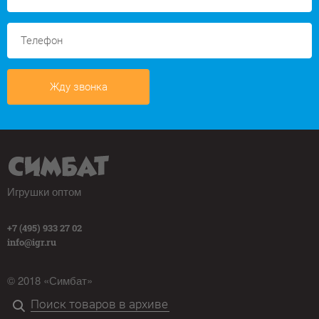
Жду звонка
Игрушки оптом
+7 (495) 933 27 02
info@igr.ru
© 2018 «Симбат»