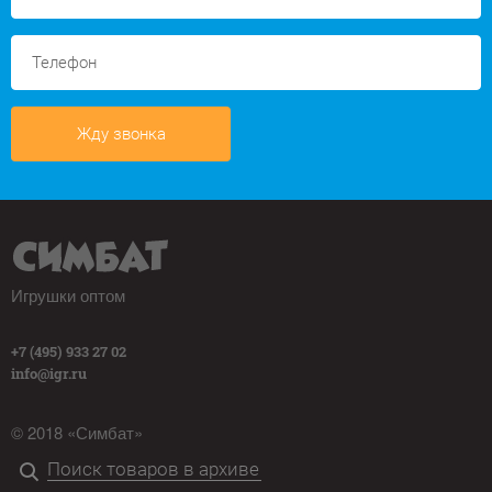
Жду звонка
Игрушки оптом
+7 (495) 933 27 02
info@igr.ru
© 2018 «Симбат»