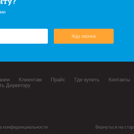
нту?
ами
Жду звонка
ании
Клиентам
Прайс
Где купить
Контакты
ть Директору
а конфиденциальности
Вернуться на стар