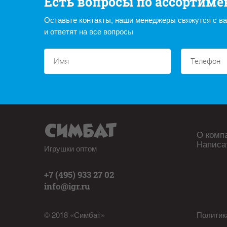
Есть вопросы по ассортиме
Оставьте контакты, наши менеджеры свяжутся с в
и ответят на все вопросы
О комп
Написа
Игрушки оптом
+7 (495) 933 27 02
info@igr.ru
© 2018 «Симбат»
Политик