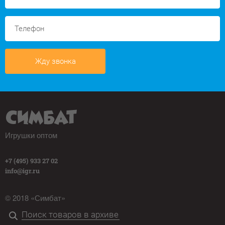
Жду звонка
Игрушки оптом
+7 (495) 933 27 02
info@igr.ru
© 2018 «Симбат»