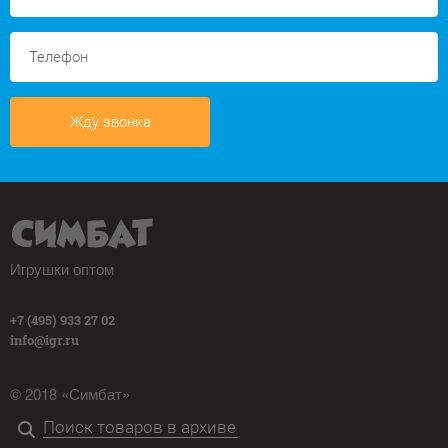
Жду звонка
Игрушки оптом
+7 (495) 933 27 02
info@igr.ru
© 2018 «Симбат»