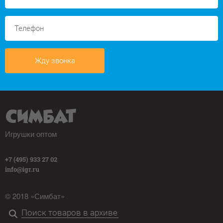
Жду звонка
Игрушки оптом
+7 (495) 933 27 02
info@igr.ru
© 2018 «Симбат»