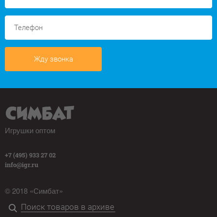
Жду звонка
Игрушки оптом
+7 (495) 933 27 02
info@igr.ru
© 2018 «Симбат»