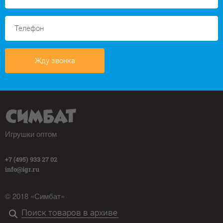
Жду звонка
Игрушки оптом
+7 (495) 933 27 02
info@igr.ru
© 2018 «Симбат»