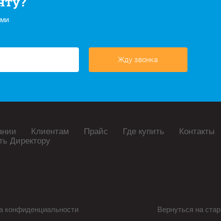
нту?
ами
Жду звонка
ании
Клиентам
Прайс
Где купить
Контакты
ть Директору
а конфиденциальности
Вернуться на стар