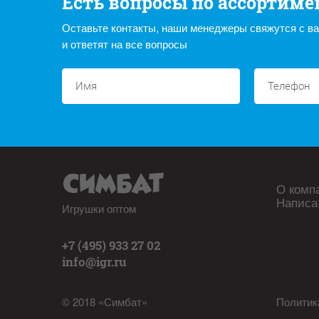
Есть вопросы по ассортиме
Оставьте контакты, наши менеджеры свяжутся с в
и ответят на все вопросы
О комп
Написа
Игрушки оптом
+7 (495) 933 27 02
info@igr.ru
© 2018 «Симбат»
Политик