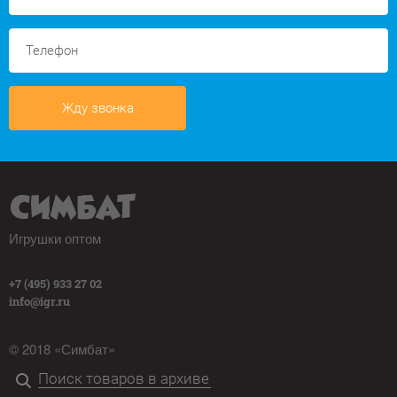
Жду звонка
Игрушки оптом
+7 (495) 933 27 02
info@igr.ru
© 2018 «Симбат»