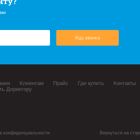
нту?
ами
Жду звонка
ании
Клиентам
Прайс
Где купить
Контакты
ть Директору
а конфиденциальности
Вернуться на стар