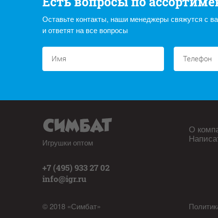
Есть вопросы по ассортиме
Оставьте контакты, наши менеджеры свяжутся с в
и ответят на все вопросы
О комп
Написа
Игрушки оптом
+7 (495) 933 27 02
info@igr.ru
© 2018 «Симбат»
Политик