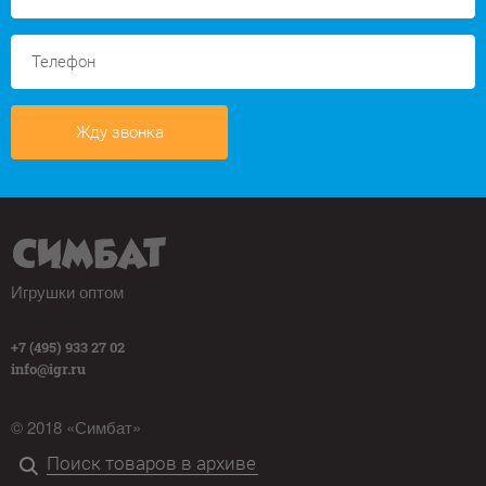
Жду звонка
Игрушки оптом
+7 (495) 933 27 02
info@igr.ru
© 2018 «Симбат»