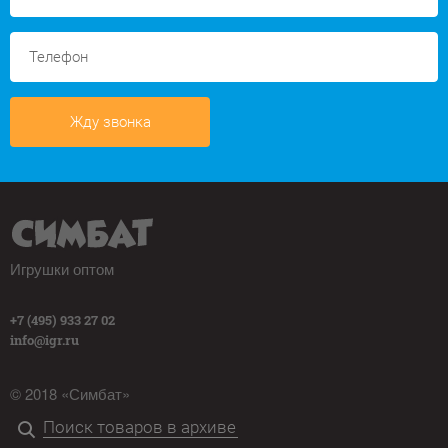
Жду звонка
Игрушки оптом
+7 (495) 933 27 02
info@igr.ru
© 2018 «Симбат»