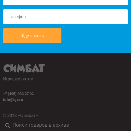
Жду звонка
Игрушки оптом
+7 (495) 933 27 02
info@igr.ru
© 2018 «Симбат»