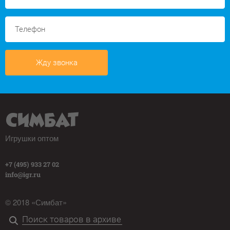
Жду звонка
Игрушки оптом
+7 (495) 933 27 02
info@igr.ru
© 2018 «Симбат»